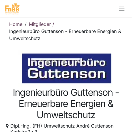
Zum Inhalt springen
Home
Mitglieder /
Ingenieurbüro Guttenson - Erneuerbare Energien &
Umweltschutz
Ingenieurbüro Guttenson -
Erneuerbare Energien &
Umweltschutz
Dipl.-Ing. (FH) Umweltschutz André Guttenson
Karlstraße 3