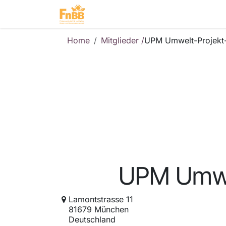
Zum Inhalt springen
Home
Mitglieder
Branche
Home
Mitglieder /
UPM Umwelt-Projek
UPM Umwe
Lamontstrasse 11
81679 München
Deutschland